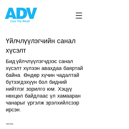
Үйлчлүүлэгчийн санал
хүсэлт
Бид
үйлчлүүлэгчдээс санал
хүсэлт хүлээн авахдаа баяртай
байна. Өндөр хүчин чадалтай
бүтээгдэхүүн бол бидний
нийтлэг зорилго юм. Хэцүү
нөхцөл байдлаас үл хамааран
чанарыг үргэлж эрэлхийлсээр
ирсэн.