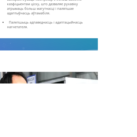
каэфіцыентам ціску, што дазваляе рухавіку
атрымаць больш магутнасці і паляпшае
адаптыўнасць аўтамабіля.
Палепшыць адпаведнасць і адаптацыйнасць
нагнетателя.