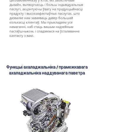
цеплаабменнікаў у Кітаі, які забяспечвае
дызайн, вытворчасць і больш індывідуальныя
паслугі, акцэнтуючы ўвагу на прадукцыйнасці
прадукту і высокаэфектыўных паслугах, што
дазваляе нам заваяваць давер большай
колькасці кліентаў. Мы прыкладаем усе
намаганні, каб стаць вашым надзейным
пастаўшчыком, і спадзяемся на ўсталяванне
кантакту з вамі.
Функцыі ахаладжальніка / прамежкавага
ахаладжальніка наддуванага паветра