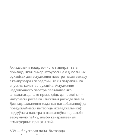
Ахладзільнік наддувочного паветра - гэта
прылада, якая выкарыстоўваецца ў дызельных
рухавіках для астуджэння паветра пасля выхаду
з кампрэсара і перад тым, як ён патрапіць ва
впускны калектар рухавіка. Астуджэнне
наддувочного паветра павялічвае яго
шчыльнасць, што прыводзіць да павелічэння
магутнасці рухавіка і зніжэння расходу паліва.
Для задавальнення жаданых патрабаванняў да
прадукцыйнасці вытворцы ахаладжальнікаў
наддуўнага паветра выкарыстоўваюць альбо
вакуумную пайку, альбо кантраляваныя
атмасферныя працэсы пайкі.
ADV — брускавая пліта
Вытворца