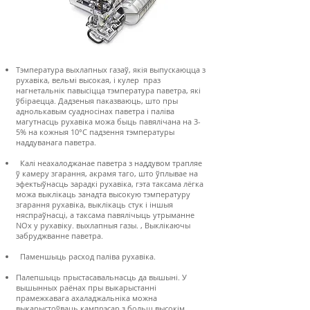
Тэмпература выхлапных газаў, якія выпускаюцца з
рухавіка, вельмі высокая, і кулер
праз
нагнетальнік павысіцца тэмпература паветра, які
ўбіраецца. Дадзеныя паказваюць, што пры
аднолькавым суадносінах паветра і паліва
магутнасць рухавіка можа быць павялічана на 3-
5% на кожныя 10°C падзення тэмпературы
наддуванага паветра.
Калі неахалоджанае паветра з наддувом трапляе
ў камеру згарання, акрамя таго, што ўплывае на
эфектыўнасць зарадкі рухавіка, гэта таксама лёгка
можа выклікаць занадта высокую тэмпературу
згарання рухавіка, выклікаць стук і іншыя
няспраўнасці, а таксама павялічыць утрыманне
NOx у рухавіку. выхлапныя газы. , Выклікаючы
забруджванне паветра.
Паменшыць расход паліва рухавіка.
Палепшыць прыстасавальнасць да вышыні. У
вышынных раёнах пры выкарыстанні
прамежкавага ахаладжальніка можна
выкарыстоўваць кампрэсар з больш высокім