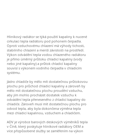
Hliníkový radiátor se týká použití kapaliny k nucené
cirkulaci tepla radiátoru pod pohonem čerpadla.
Oproti vzduchovému chlazení má výhody tichosti,
stabilního chlazení a menší závislosti na prostředí.
Výkon odvádění tepla vodou chlazeného radiátoru
je přímo úměrný průtoku chladicí kapaliny (vody
nebo jiné kapaliny) a průtok chladicí kapaliny
souvisí s výkonem vodního čerpadla v chladicím
systému.
Jádro chladiče by mělo mít dostatečnou průtokovou
plochu pro průchod chladicí kapaliny a zároveň by
mělo mít dostatečnou plochu proudění vzduchu,
aby jím mohlo procházet dostatek vzduchu k
odvádění tepla přeneseného z chladicí kapaliny do
chladiče. Zároveň musí mít dostatečnou plochu pro
odvod tepla, aby byla dokončena výměna tepla
mezi chladicí kapalinou, vzduchem a chladičem.
ADV je výrobce barových deskových výměníků tepla
v Číně, který poskytuje hliníkové radiátory OEM a
více přizpůsobené služby se zaměřením na výkon