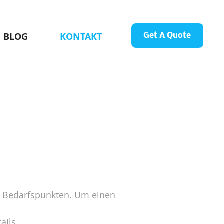
BLOG
KONTAKT
Get A Quote
 Bedarfspunkten.
Um einen
ails