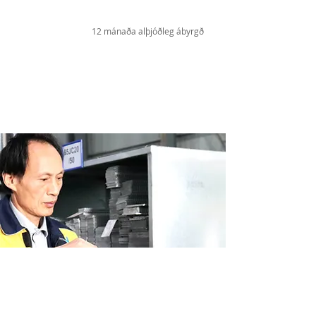
12 mánaða alþjóðleg ábyrgð