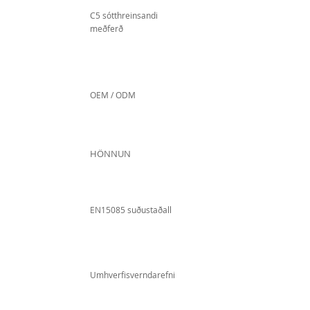
C5 sótthreinsandi
meðferð
OEM / ODM
HÖNNUN
EN15085 suðustaðall
Umhverfisverndarefni