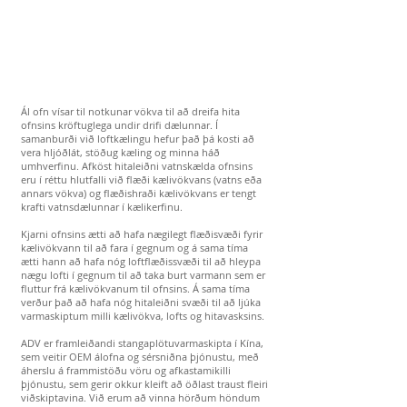
Ál ofn vísar til notkunar vökva til að dreifa hita
ofnsins kröftuglega undir drifi dælunnar. Í
samanburði við loftkælingu hefur það þá kosti að
vera hljóðlát, stöðug kæling og minna háð
umhverfinu. Afköst hitaleiðni vatnskælda ofnsins
eru í réttu hlutfalli við flæði kælivökvans (vatns eða
annars vökva) og flæðishraði kælivökvans er tengt
krafti vatnsdælunnar í kælikerfinu.
Kjarni ofnsins ætti að hafa nægilegt flæðisvæði fyrir
kælivökvann til að fara í gegnum og á sama tíma
ætti hann að hafa nóg loftflæðissvæði til að hleypa
nægu lofti í gegnum til að taka burt varmann sem er
fluttur frá kælivökvanum til ofnsins. Á sama tíma
verður það að hafa nóg hitaleiðni svæði til að ljúka
varmaskiptum milli kælivökva, lofts og hitavasksins.
ADV er framleiðandi stangaplötuvarmaskipta í Kína,
sem veitir OEM álofna og sérsniðna þjónustu, með
áherslu á frammistöðu vöru og afkastamikilli
þjónustu, sem gerir okkur kleift að öðlast traust fleiri
viðskiptavina. Við erum að vinna hörðum höndum