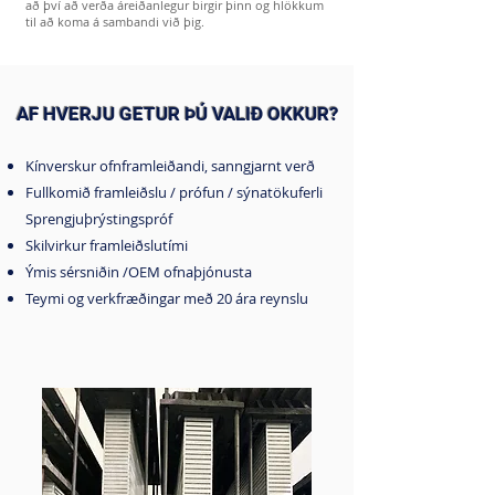
að því að verða áreiðanlegur birgir þinn og hlökkum
til að koma á sambandi við þig.
AF HVERJU GETUR ÞÚ VALIÐ OKKUR?
Kínverskur ofnframleiðandi, sanngjarnt verð
Fullkomið framleiðslu / prófun / sýnatökuferli
Sprengjuþrýstingspróf
Skilvirkur framleiðslutími
Ýmis sérsniðin /OEM ofnaþjónusta
Teymi og verkfræðingar með 20 ára reynslu