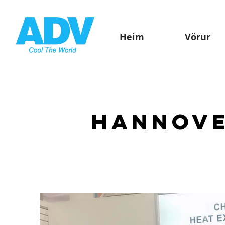
Heim
Vörur
Hannove