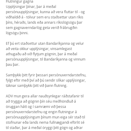
Flutningur gagna
Upplýsingar þínar, þar á meðal
persónuupplýsingar, kunna að vera fluttar til - og
viðhaldið á - tölvur sem eru staðsettar utan ríkis
þíns, héraðs, lands eða annars ríkislögsögu þar
sem gagnaverndarlög geta verið frábrugðin
lögsögu þinni.
Ef þú ert staðsettur utan Bandaríkjanna og velur
að veita okkur upplýsingar, vinsamlegast
athugaðu að við flytjum gögnin, þar á meðal
persónuupplýsingar, til Bandaríkjanna og vinnum
þau þar.
Samþykki þitt fyrir þessari persónuverndarstefnu,
fylgt eftir með því að þú sendir slíkar upplýsingar,
táknar samþykki þitt við þann flutning.
ADV mun gera allar nauðsynlegar ráðstafanir til
að tryggja að gögnin þín séu meðhöndluð á
öruggan hátt og í samræmi við þessa
persónuverndarstefnu og engin flutningur á
persónuupplýsingum þínum mun eiga sér stað til
stofnunar eða lands nema fullnægjandi eftirlit sé
til staðar, þar á meðal öryggi þitt gögn og aðrar