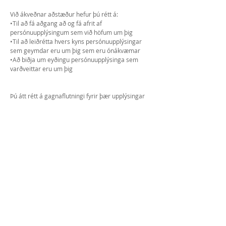
Við ákveðnar aðstæður hefur þú rétt á:
•Til að fá aðgang að og fá afrit af
persónuupplýsingum sem við höfum um þig
•Til að leiðrétta hvers kyns persónuupplýsingar
sem geymdar eru um þig sem eru ónákvæmar
•Að biðja um eyðingu persónuupplýsinga sem
varðveittar eru um þig
Þú átt rétt á gagnaflutningi fyrir þær upplýsingar
sem þú gefur ADV. Þú getur beðið um að fá afrit af
persónuupplýsingunum þínum á algengu rafrænu
formi svo þú getir stjórnað þeim og flutt þær.
Vinsamlegast athugaðu að við gætum beðið þig
um að staðfesta hver þú ert áður en þú svarar
slíkum beiðnum.
Þjónustuveitendur
Við kunnum að ráða þriðja aðila fyrirtæki og
einstaklinga til að auðvelda þjónustu okkar
("Þjónustuveitur"), til að veita þjónustuna fyrir
okkar hönd, til að framkvæma þjónustutengda
þjónustu eða til að aðstoða okkur við að greina