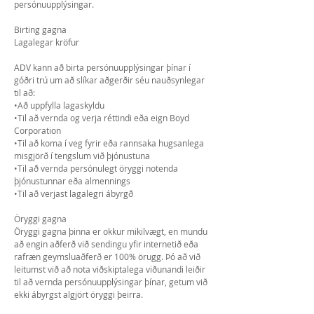
persónuupplýsingar.
Birting gagna
Lagalegar kröfur
ADV kann að birta persónuupplýsingar þínar í
góðri trú um að slíkar aðgerðir séu nauðsynlegar
til að:
•Að uppfylla lagaskyldu
•Til að vernda og verja réttindi eða eign Boyd
Corporation
•Til að koma í veg fyrir eða rannsaka hugsanlega
misgjörð í tengslum við þjónustuna
•Til að vernda persónulegt öryggi notenda
þjónustunnar eða almennings
•Til að verjast lagalegri ábyrgð
Öryggi gagna
Öryggi gagna þinna er okkur mikilvægt, en mundu
að engin aðferð við sendingu yfir internetið eða
rafræn geymsluaðferð er 100% örugg. Þó að við
leitumst við að nota viðskiptalega viðunandi leiðir
til að vernda persónuupplýsingar þínar, getum við
ekki ábyrgst algjört öryggi þeirra.