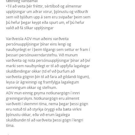
tæknileg vandamál
•Til að veita þér fréttir, sértilboð og almennar
upplýsingar um aðrar vörur, þjónustu og viðburði
sem við bjóðum upp á sem eru svipaðar þeim sem
þú hefur þegar keypt eða spurt um, ef þú hefur
valið að fá slíkar upplýsingar
Varðveisla ADV mun aðeins varðveita
persónuupplýsingar þínar eins lengi og
nauðsynlegt er í þeim tilgangi sem settur er fram í
þessari persónuverndarstefnu. Við munum
varðveita og nota persónuupplýsingar þínar að því
marki sem nauðsynlegt er til að uppfylla lagalegar
skuldbindingar okkar (td ef við þurfum að
varðveita gögnin þín til að fara að gildandi lögum),
leysa úr ágreiningi og framfylgja lagalegum
samningum okkar og stefnum.
ADV mun einnig geyma notkunargögn í innri
greiningarskyni. Notkunargögn eru almennt
varðveitt í skemmri tíma, nema þegar þessi gögn
eru notuð til að styrkja öryggi eða bæta virkni
þjónustu okkar, eða við erum lagalega
skuldbundin til að varðveita þessi gögn í lengri
tíma.