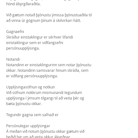
hönd ábyrgðaraðila.
Við gætum notað þjónustu ýmissa þjónustuaðila til
að vinna úr gögnum þínum á skilvirkari hátt.
Gagnaefni
Skráður einstaklingur er sérhver lifandi
einstaklingur sem er viðfangsefni
persónuupplýsinga.
Notandi
Notandinn er einstaklingurinn sem notar þjónustu
okkar. Notandinn samsvarar hinum skráða, sem
er viðfang persónuupplýsinga.
Upplýsingasöfnun og notkun
Við söfnum nokkrum mismunandi tegundum
upplýsinga í ýmsum tilgangi til að veita þér og
bæta þjónustu okkar.
Tegundir gagna sem safnað er
Persónulegar upplýsingar
Á meðan við notum þjónustu okkar gætum við
beðið þig um að veita okkur ákveðnar