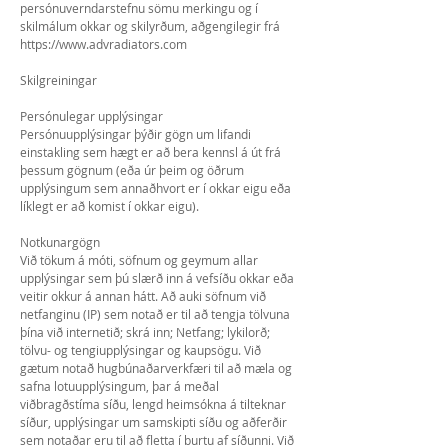
persónuverndarstefnu sömu merkingu og í
skilmálum okkar og skilyrðum, aðgengilegir frá
https://www.advradiators.com
Skilgreiningar
Persónulegar upplýsingar
Persónuupplýsingar þýðir gögn um lifandi
einstakling sem hægt er að bera kennsl á út frá
þessum gögnum (eða úr þeim og öðrum
upplýsingum sem annaðhvort er í okkar eigu eða
líklegt er að komist í okkar eigu).
Notkunargögn
Við tökum á móti, söfnum og geymum allar
upplýsingar sem þú slærð inn á vefsíðu okkar eða
veitir okkur á annan hátt. Að auki söfnum við
netfanginu (IP) sem notað er til að tengja tölvuna
þína við internetið; skrá inn; Netfang; lykilorð;
tölvu- og tengiupplýsingar og kaupsögu. Við
gætum notað hugbúnaðarverkfæri til að mæla og
safna lotuupplýsingum, þar á meðal
viðbragðstíma síðu, lengd heimsókna á tilteknar
síður, upplýsingar um samskipti síðu og aðferðir
sem notaðar eru til að fletta í burtu af síðunni. Við