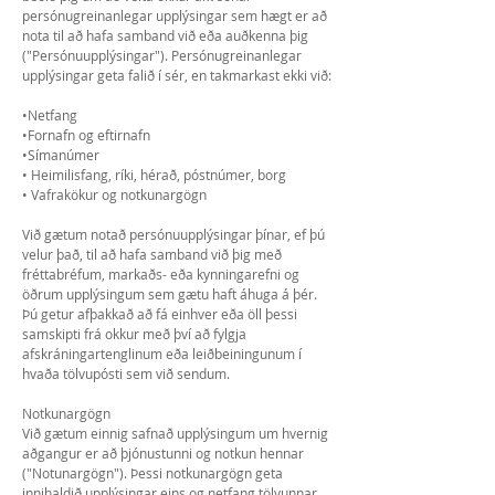
persónugreinanlegar upplýsingar sem hægt er að
nota til að hafa samband við eða auðkenna þig
("Persónuupplýsingar"). Persónugreinanlegar
upplýsingar geta falið í sér, en takmarkast ekki við:
•Netfang
•Fornafn og eftirnafn
•Símanúmer
• Heimilisfang, ríki, hérað, póstnúmer, borg
• Vafrakökur og notkunargögn
Við gætum notað persónuupplýsingar þínar, ef þú
velur það, til að hafa samband við þig með
fréttabréfum, markaðs- eða kynningarefni og
öðrum upplýsingum sem gætu haft áhuga á þér.
Þú getur afþakkað að fá einhver eða öll þessi
samskipti frá okkur með því að fylgja
afskráningartenglinum eða leiðbeiningunum í
hvaða tölvupósti sem við sendum.
Notkunargögn
Við gætum einnig safnað upplýsingum um hvernig
aðgangur er að þjónustunni og notkun hennar
("Notunargögn"). Þessi notkunargögn geta
innihaldið upplýsingar eins og netfang tölvunnar