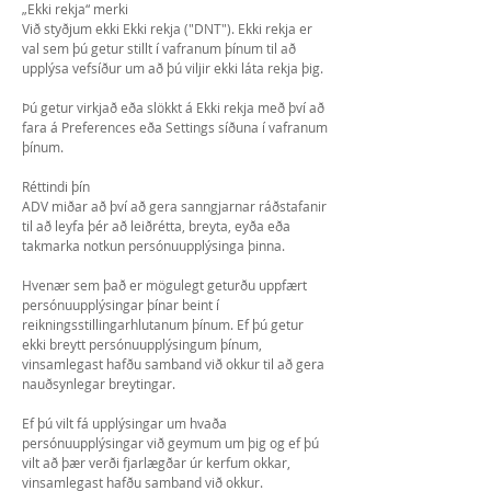
„Ekki rekja“ merki
Við styðjum ekki Ekki rekja ("DNT"). Ekki rekja er
val sem þú getur stillt í vafranum þínum til að
upplýsa vefsíður um að þú viljir ekki láta rekja þig.
Þú getur virkjað eða slökkt á Ekki rekja með því að
fara á Preferences eða Settings síðuna í vafranum
þínum.
Réttindi þín
ADV miðar að því að gera sanngjarnar ráðstafanir
til að leyfa þér að leiðrétta, breyta, eyða eða
takmarka notkun persónuupplýsinga þinna.
Hvenær sem það er mögulegt geturðu uppfært
persónuupplýsingar þínar beint í
reikningsstillingarhlutanum þínum. Ef þú getur
ekki breytt persónuupplýsingum þínum,
vinsamlegast hafðu samband við okkur til að gera
nauðsynlegar breytingar.
Ef þú vilt fá upplýsingar um hvaða
persónuupplýsingar við geymum um þig og ef þú
vilt að þær verði fjarlægðar úr kerfum okkar,
vinsamlegast hafðu samband við okkur.