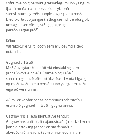
söfnum einnig persónugreinanlegum upplýsingum
(þar á meðal nafni, tölvupósti, lykilorði,
samskiptum); greiðsluupplýsingar (þar á meðal
kreditkortaupplýsingar), athugasemdir, endurgjöf,
umsagnir um vörur, ráðleggingar og
persónulegan prófíl.
Kökur
Vafrakökur eru lítil gögn sem eru geymd á tæki
notanda.
Gagnaeftirlitsaðili
Með ábyrgðaraðili er átt við einstakling sem
(annaðhvort einn eða í sameiningu eða í
sameiningu með öðrum) ákveður í hvaða tilgangi
og með hvaða hætti persónuupplýsingar eru eða
eiga að vera unnar.
Að því er varðar þessa persónuverndarstefnu
erum við gagnaeftirlitsaðili gagna þinna.
Gagnavinnsla (eða þjónustuveitendur)
Gagnavinnsluaðili (eða þjónustuaðili) merkir hvern
þann einstakling (annar en starfsmaður
ábyrgðaraðila gagna) sem vinnur gögnin fyrir