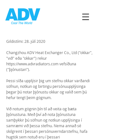
Gildistími: 28. júlí 2020
Changzhou ADV Heat Exchanger Co., Ltd ("okkar",
"við" eða "okkar") rekur
https://www.advradiators.com
vefsíðuna
("þjónustan").
Þessi síða upplýsir þig um stefnu okkar varðandi
söfnun, notkun og birtingu persónuupplýsinga
þegar þú notar þjónustu okkar og valið sem þú
hefur tengt þeim gögnum.
Við notum gögnin þín til að veita og bæta
þjónustuna. Með því að nota þjónustuna
samþykkir þú söfnun og notkun upplýsinga í
samræmi við þessa stefnu. Nema annað sé
skilgreint í þessari persónuverndarstefnu, hafa
hugtök sem notuð eru í þessari