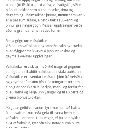
þinnar (td IP tölu), gerð vafra, vafraútgáfu, síður
þjónustu okkar sem þú heimsækir, tíma og
dagsetningu heimsóknar þinnar, tíminn sem varið
er á þessum síðum, einstök tækjaauðkenni og
önnur greiningargögn. Þessar upplýsingar verða
aðeins greindar á nafnlausu formi.
Rekja gögn um vafrakökur
Við notum vafrakökur og svipaða rakningartækni
til að fylgjast með virkni á þjónustu okkar og
geyma ákveðnar upplýsingar.
Vafrakökur eru skrár með lítið magn af gögnum
sem geta innihaldið nafnlaust einstakt auðkenni.
Vafrakökur eru sendar í vafrann þinn frá vefsíðu
og geymdar í tækinu þínu. Rakningartækni sem
einnig er notuð eru leiðarljós, merki og forskriftir
til að safna og rekja upplýsingar og til að bæta og
greina þjónustu okkar.
Þú getur gefið vafranum fyrirmæli um að hafna
öllum vafrakökum eða gefa til kynna hvenær
vafraköku er send. Hins vegar, ef þú samþykkir
ekki vafrakökur, gætirðu ekki notað suma hluta