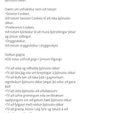
þjónustu okkar.
Dæmi um vafrakökur sem við notum:
•Session Cookies.
Við notum Session Cookies til að reka þjónustu
okkar.
•Preference Cookies.
Við notum kjörkökur til að muna kjörstillingar þínar
og ýmsar stillingar.
•Öryggiskökur.
Við notum öryggiskökur í öryggisskyni.
Notkun gagna
ADV notar söfnuð gögn í ýmsum tilgangi:
•Til að veita og viðhalda þjónustu okkar
•Til að láta þig vita um breytingar á þjónustu okkar
•Til að leyfa þér að taka þátt í gagnvirkum
eiginleikum þjónustu okkar þegar þú velur að gera
það
•Til að veita þjónustu við viðskiptavini
•Til að safna greiningum eða verðmætum
upplýsingum svo við getum bætt þjónustu okkar
•Til að fylgjast með notkun þjónustu okkar
•Til að greina, koma í veg fyrir og takast á við