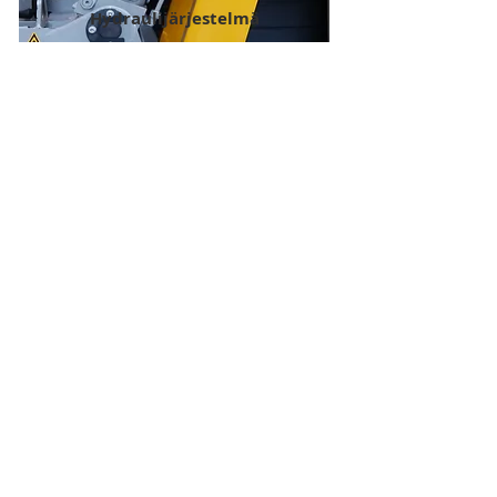
Hydraulijärjestelmä
Lue lisää patterien käytöstä
hydraulijärjestelmässä.
Maatalouskoneet