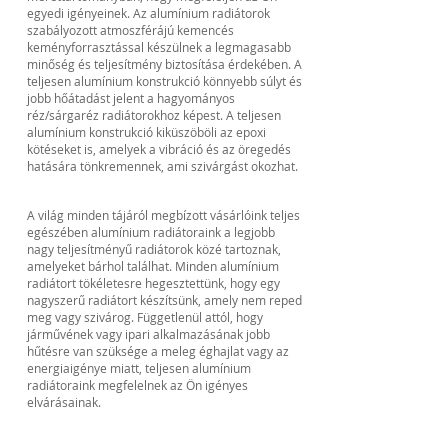
egyedi igényeinek. Az alumínium radiátorok
szabályozott atmoszférájú kemencés
keményforrasztással készülnek a legmagasabb
minőség és teljesítmény biztosítása érdekében. A
teljesen alumínium konstrukció könnyebb súlyt és
jobb hőátadást jelent a hagyományos
réz/sárgaréz radiátorokhoz képest. A teljesen
alumínium konstrukció kiküszöböli az epoxi
kötéseket is, amelyek a vibráció és az öregedés
hatására tönkremennek, ami szivárgást okozhat.
A világ minden tájáról megbízott vásárlóink teljes
egészében alumínium radiátoraink a legjobb
nagy teljesítményű radiátorok közé tartoznak,
amelyeket bárhol találhat. Minden alumínium
radiátort tökéletesre hegesztettünk, hogy egy
nagyszerű radiátort készítsünk, amely nem reped
meg vagy szivárog. Függetlenül attól, hogy
járművének vagy ipari alkalmazásának jobb
hűtésre van szüksége a meleg éghajlat vagy az
energiaigénye miatt, teljesen alumínium
radiátoraink megfelelnek az Ön igényes
elvárásainak.