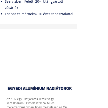
Szervizben
Felett
20+
Utángyártott
vásárlók
Csapat és mérnökök 20 éves tapasztalattal
EGYEDI ALUMÍNIUM RADIÁTOROK
Az ADV egy-, kétjáratos, lefelé vagy
keresztáramú kiviteleket kínál teljes
mérettartományban, hogy megfeleljen az Ön