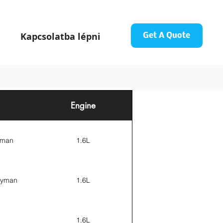
Kapcsolatba lépni
Get A Quote
Engine
eman
1.6L
ryman
1.6L
1.6L