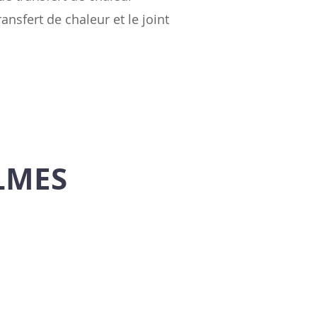
ansfert de chaleur et le joint
LMES
Fin
Lourved Fin