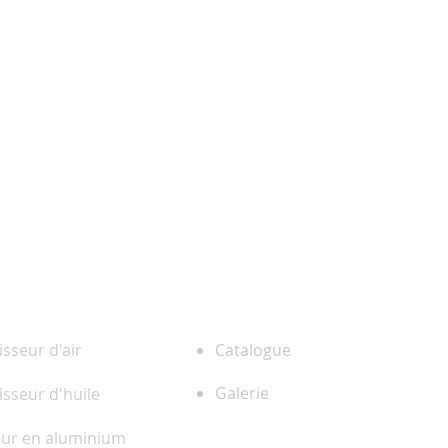
ENTREPRISE
 PRODUITS
isseur d'air
Catalogue
Galerie
isseur d'huile
eur en aluminium