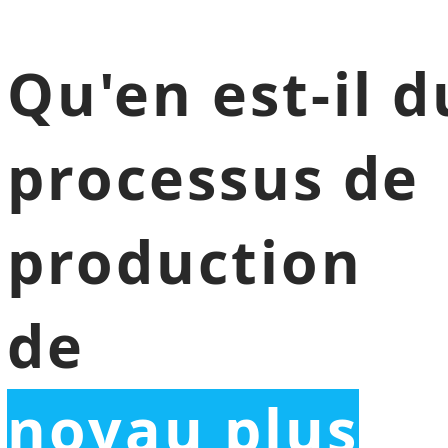
Qu'en est-il d
processus de
production
de
noyau plus