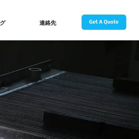
グ
連絡先
Get A Quote