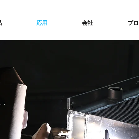
品
応用
会社
ブロ