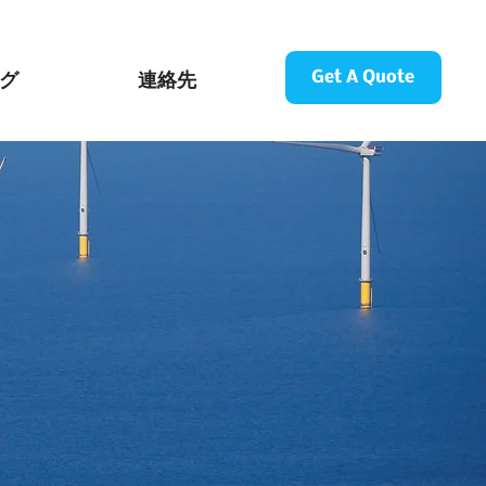
グ
連絡先
Get A Quote