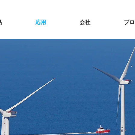
品
応用
会社
ブロ