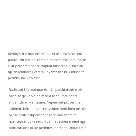
Këmbyesit e nxehtësisë mund të lidhen në seri,
paralelisht ose në kombinime seri dhe paralele, të
cilat përdoren për të trajtuar kushtet e punës ku
një shkëmbyes i vetëm i nxehtësisë nuk mund të
përmbushë kërkesat.
Radiatori i kombinuar është i përshtatshëm për
mjedise që kërkojnë media të shumta për të
shpërndarë nxehtësinë. Nëpërmjet procesit të
saldimit, bërthamat e ndryshme mblidhen në një
për të arritur shpërndarje të shumëfishtë të
nxehtësisë, duke reduktuar hapësirën e zënë nga
radiatori dhe duke përmirësuar më tej efikasitetin.