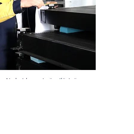
Ne kujdesemi për cilësinë
Përveç inspektimeve të ndryshme gjatë
procesit të prodhimit, ne kemi edhe kontrolle
përfundimtare, e për më tepër mund të
ofrojmë edhe shërbime të ndryshme shtesë
inspektimi.