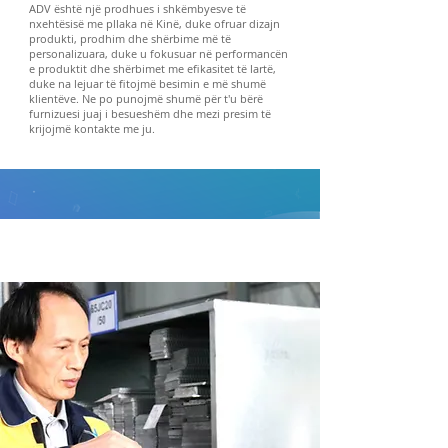
ADV është një prodhues i shkëmbyesve të
nxehtësisë me pllaka në Kinë, duke ofruar dizajn
produkti, prodhim dhe shërbime më të
personalizuara, duke u fokusuar në performancën
e produktit dhe shërbimet me efikasitet të lartë,
duke na lejuar të fitojmë besimin e më shumë
klientëve. Ne po punojmë shumë për t'u bërë
furnizuesi juaj i besueshëm dhe mezi presim të
krijojmë kontakte me ju.